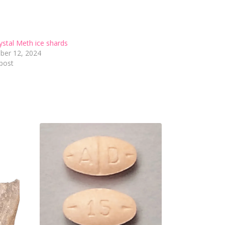
ystal Meth ice shards
ber 12, 2024
 post