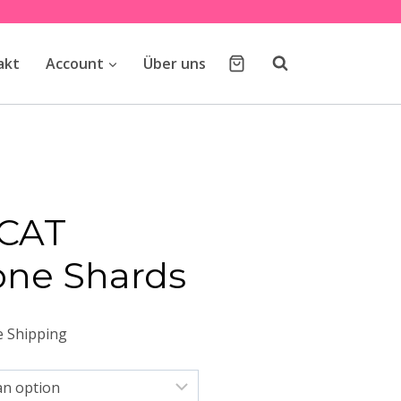
akt
Account
Über uns
CAT
ne Shards
e Shipping
e: