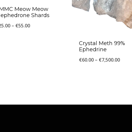
MMC Meow Meow
ephedrone Shards
Price
25.00
–
€
55.00
range:
Crystal Meth 99%
€25.00
Ephedrine
through
Price
€
60.00
–
€
7,500.00
€55.00
range
€60.0
thro
€7,50