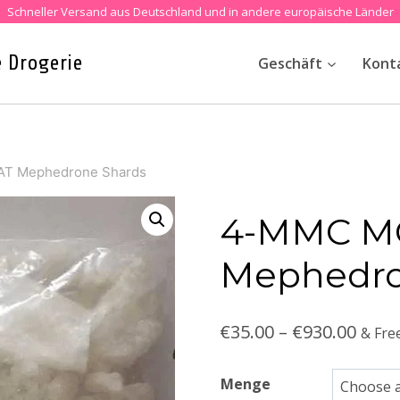
Schneller Versand aus Deutschland und in andere europäische Länder
e Drogerie
Geschäft
Kont
T Mephedrone Shards
4-MMC M
Mephedro
Price
€
35.00
–
€
930.00
& Fre
rang
Menge