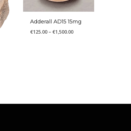
Adderall AD15 15mg
Price
€
125.00
–
€
1,500.00
range:
€125.00
through
:
€1,500.00
0
ugh
0.00