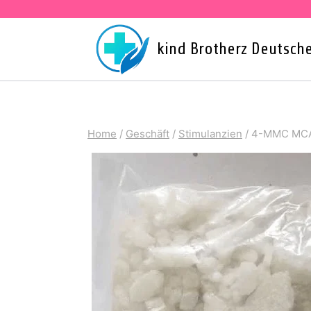
Skip
to
kind Brotherz Deutsch
content
Home
/
Geschäft
/
Stimulanzien
/
4-MMC MCA