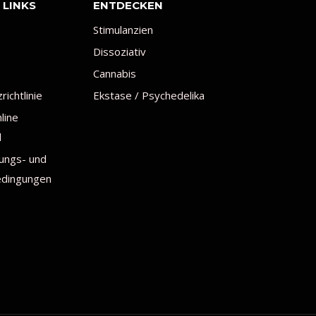
 LINKS
ENTDECKEN
Stimulanzien
Dissoziativ
Cannabis
ichtlinie
Ekstase / Psychedelika
line
d
ungs- und
dingungen