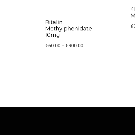
4
M
Ritalin
€
Methylphenidate
10mg
Price
€
60.00
–
€
900.00
range:
€60.00
through
€900.00