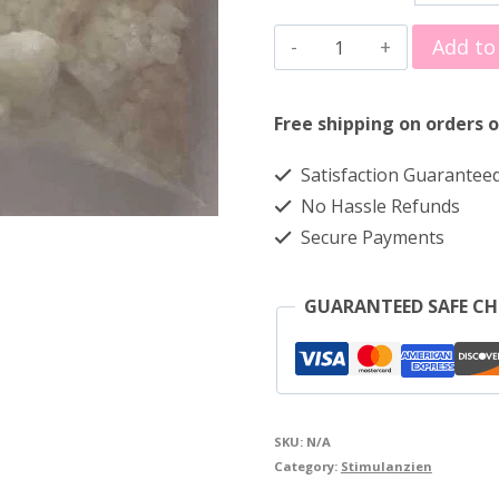
€35.
4-
thro
Add to
MMC
€930
MCAT
Free shipping on orders o
Mephedrone
Satisfaction Guarantee
Shards
No Hassle Refunds
quantity
Secure Payments
GUARANTEED SAFE C
SKU:
N/A
Category:
Stimulanzien